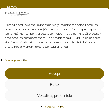
INFO
Nutrition
Gift Card
Pentru a oferi cele mai bune experiențe, folosim tehnologii precum
cookie-urile pentru a stoca și/sau accesa informațiile despre dispozitiv.
About us
Consimțământul pentru aceste tehnologii ne va permite să procesăm
date precum comportamentul de navigare sau ID-uri unice pe acest
Blog
site. Neconsimțământul sau retragerea consimțământului poate
afecta negativ anumite caracteristici și funcții.
Contact
Privacy policy
Manage services
Terms and conditions
Accept
Refuz
© 2026 Dance Room Technique. All rights reserved.
Vizualizați preferințele
Cookie Policy