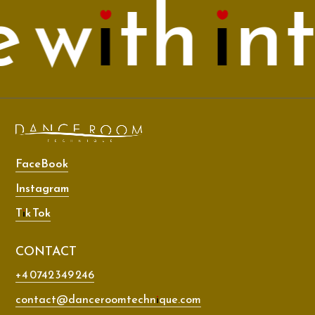
with inte
FaceBook
Instagram
Tik Tok
CONTACT
+4 0742 349 246
contact@danceroomtechnique.com