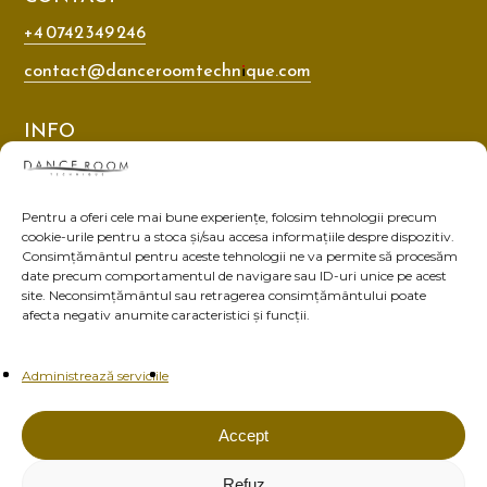
+4 0742 349 246
contact@danceroomtechnique.com
INFO
Nutritie
Card Cadou
Pentru a oferi cele mai bune experiențe, folosim tehnologii precum
cookie-urile pentru a stoca și/sau accesa informațiile despre dispozitiv.
Despre noi
Consimțământul pentru aceste tehnologii ne va permite să procesăm
Blog
date precum comportamentul de navigare sau ID-uri unice pe acest
site. Neconsimțământul sau retragerea consimțământului poate
Contact
afecta negativ anumite caracteristici și funcții.
Politica de confidențialitate
Administrează serviciile
Termeni și condiții
Accept
Refuz