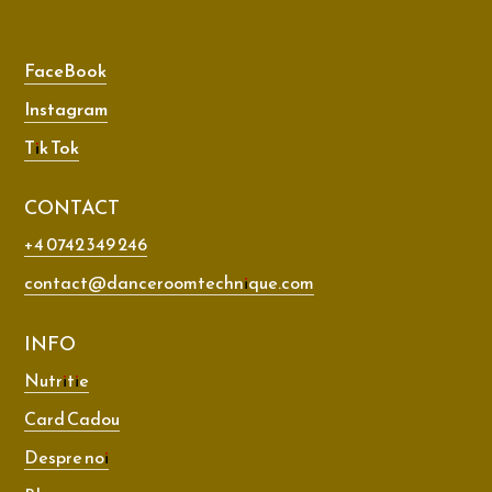
FaceBook
Instagram
Tik Tok
CONTACT
+4 0742 349 246
contact@danceroomtechnique.com
INFO
Nutritie
Card Cadou
Despre noi