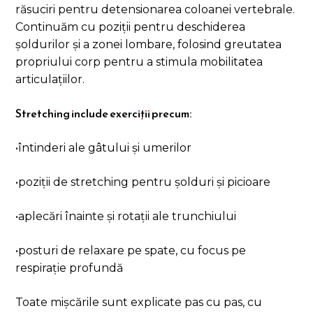
răsuciri pentru detensionarea coloanei vertebrale.
Continuăm cu poziții pentru deschiderea
șoldurilor și a zonei lombare, folosind greutatea
propriului corp pentru a stimula mobilitatea
articulațiilor.
Stretching include exerciții precum:
•întinderi ale gâtului și umerilor
•poziții de stretching pentru șolduri și picioare
•aplecări înainte și rotații ale trunchiului
•posturi de relaxare pe spate, cu focus pe
respirație profundă
Toate mișcările sunt explicate pas cu pas, cu