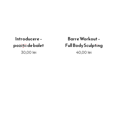
Introducere –
Barre Workout –
poziții de balet
Full Body Sculpting
30,00
lei
40,00
lei